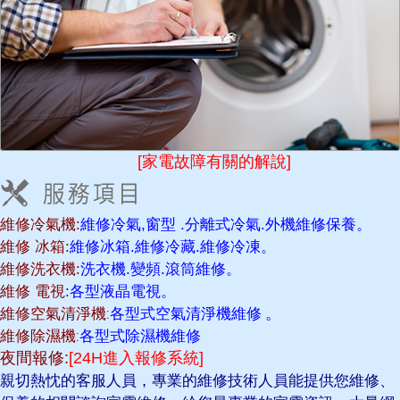
[家電故障有關的解說]
維修冷氣機:
維修冷氣,窗型 .分離式冷氣.外機維修保養。
維修 冰箱:
維修冰箱.維修冷藏.維修冷凍。
維修洗衣機:
洗衣機.變頻.滾筒維修。
維修 電視
:各型液晶電視。
維修空氣清淨機:
各型式空氣清淨機維修
。
維修除濕機:
各型式除濕機維修
夜間報修:
[24H進入報修系統]
親切熱忱的客服人員，專業的維修技術人員能提供您維修、