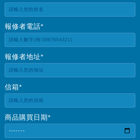
報修者電話
*
報修者地址
*
信箱
*
商品購買日期
*