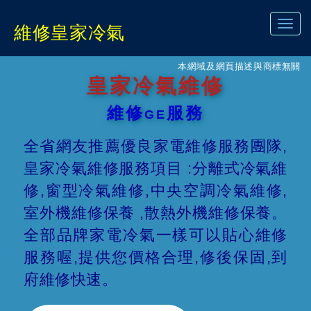
Toggl
維修皇家冷氣
navig
本網域及網頁描述與商標無關
皇家冷氣維修
維修
服務
GE
全省網友推薦優良家電維修服務團隊,
皇家冷氣維修服務項目 :分離式冷氣維
修,窗型冷氣維修,中央空調冷氣維修,
室外機維修保養 ,散熱外機維修保養。
全部品牌家電冷氣一樣可以貼心維修
服務喔,提供您價格合理,修後保固,到
府維修快速。