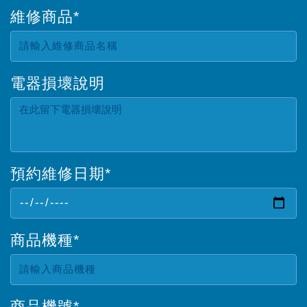
維修商品
*
電器損壞說明
預約維修日期
*
商品機種
*
商品機號
*