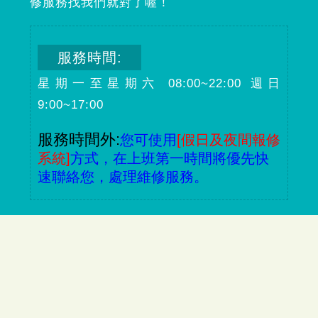
修服務找我們就對了喔！
服務時間:
星期一至星期六 08:00~22:00 週日
9:00~17:00
服務時間外:
您可使用
[假日及夜間報修
系統]
方式，在上班第一時間將優先快
速聯絡您，處理維修服務。
開了冷氣像沒吹洗完濾網也沒用