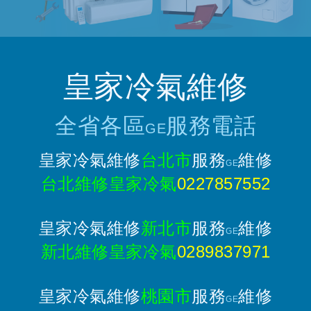
皇家冷氣維修
全省各區
服務電話
GE
皇家冷氣維修
台北市
服務
維修
GE
台北維修皇家冷氣
0227857552
皇家冷氣維修
新北市
服務
維修
GE
新北維修皇家冷氣
0289837971
皇家冷氣維修
桃園市
服務
維修
GE