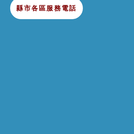
縣市各區服務電話